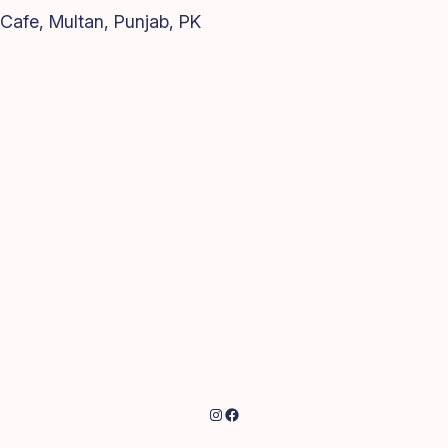
Cafe, Multan, Punjab, PK
Instagram
Facebook