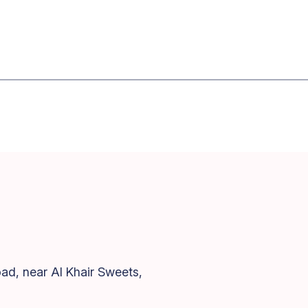
ad, near Al Khair Sweets,