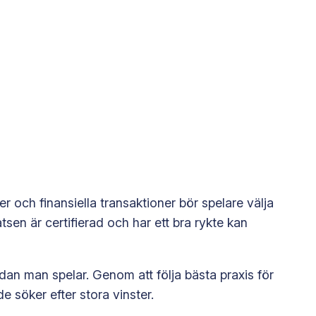
r och finansiella transaktioner bör spelare välja
sen är certifierad och har ett bra rykte kan
dan man spelar. Genom att följa bästa praxis för
e söker efter stora vinster.