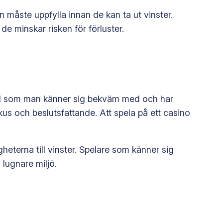
n måste uppfylla innan de kan ta ut vinster.
e minskar risken för förluster.
 spel som man känner sig bekväm med och har
s och beslutsfattande. Att spela på ett casino
gheterna till vinster. Spelare som känner sig
 lugnare miljö.