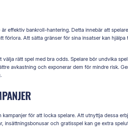
 effektiv bankroll-hantering. Detta innebär att spelare
t förlora. Att sätta gränser för sina insatser kan hjälpa
 att välja rätt spel med bra odds. Spelare bör undvika 
bättre avkastning och exponerar dem för mindre risk. Ge
.
MPANJER
 kampanjer för att locka spelare. Att utnyttja dessa er
, insättningsbonusar och gratisspel kan ge extra spel