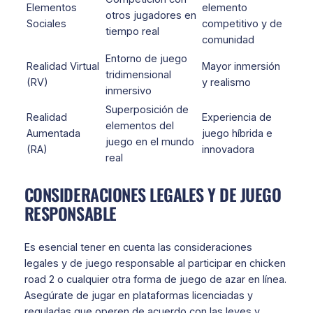
Elementos
elemento
otros jugadores en
Sociales
competitivo y de
tiempo real
comunidad
Entorno de juego
Realidad Virtual
Mayor inmersión
tridimensional
(RV)
y realismo
inmersivo
Superposición de
Realidad
Experiencia de
elementos del
Aumentada
juego híbrida e
juego en el mundo
(RA)
innovadora
real
CONSIDERACIONES LEGALES Y DE JUEGO
RESPONSABLE
Es esencial tener en cuenta las consideraciones
legales y de juego responsable al participar en chicken
road 2 o cualquier otra forma de juego de azar en línea.
Asegúrate de jugar en plataformas licenciadas y
reguladas que operen de acuerdo con las leyes y