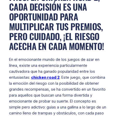
CADA DECISIÓN ES UNA
OPORTUNIDAD PARA
MULTIPLICAR TUS PREMIOS,
PERO CUIDADO, ¡EL RIESGO
ACECHA EN CADA MOMENTO!
En el emocionante mundo de los juegos de azar en
línea, existe una experiencia particularmente
cautivadora que ha ganado popularidad entre los
entusiastas:
chicken road 2
. Este juego, que combina
la emoción del riesgo con la posibilidad de obtener
grandes recompensas, se ha convertido en un favorito
para aquellos que buscan una forma divertida y
emocionante de probar su suerte. El concepto es
simple pero adictivo: guías a una gallina a lo largo de un
camino lleno de trampas y obstáculos, con cada paso