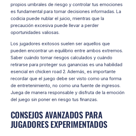
propios umbrales de riesgo y controlar tus emociones
es fundamental para tomar decisiones informadas. La
codicia puede nublar el juicio, mientras que la
precaución excesiva puede llevar a perder
oportunidades valiosas.
Los jugadores exitosos suelen ser aquellos que
pueden encontrar un equilibrio entre ambos extremos.
Saber cuándo tomar riesgos calculados y cuándo
retirarse para proteger sus ganancias es una habilidad
esencial en chicken road 2. Además, es importante
recordar que el juego debe ser visto como una forma
de entretenimiento, no como una fuente de ingresos.
Juega de manera responsable y disfruta de la emoción
del juego sin poner en riesgo tus finanzas.
CONSEJOS AVANZADOS PARA
JUGADORES EXPERIMENTADOS