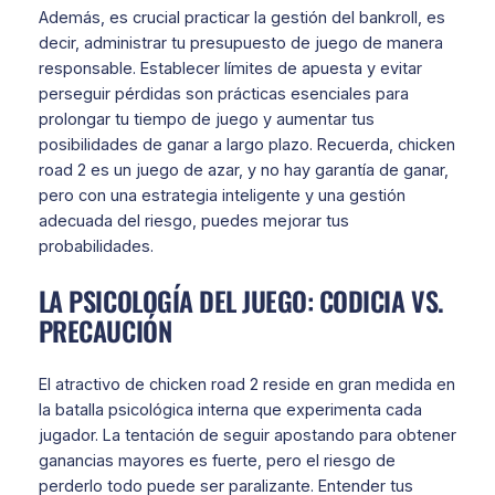
Además, es crucial practicar la gestión del bankroll, es
decir, administrar tu presupuesto de juego de manera
responsable. Establecer límites de apuesta y evitar
perseguir pérdidas son prácticas esenciales para
prolongar tu tiempo de juego y aumentar tus
posibilidades de ganar a largo plazo. Recuerda, chicken
road 2 es un juego de azar, y no hay garantía de ganar,
pero con una estrategia inteligente y una gestión
adecuada del riesgo, puedes mejorar tus
probabilidades.
LA PSICOLOGÍA DEL JUEGO: CODICIA VS.
PRECAUCIÓN
El atractivo de chicken road 2 reside en gran medida en
la batalla psicológica interna que experimenta cada
jugador. La tentación de seguir apostando para obtener
ganancias mayores es fuerte, pero el riesgo de
perderlo todo puede ser paralizante. Entender tus