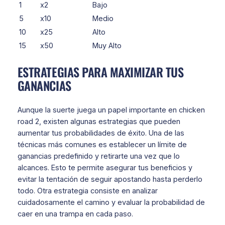
1
x2
Bajo
5
x10
Medio
10
x25
Alto
15
x50
Muy Alto
ESTRATEGIAS PARA MAXIMIZAR TUS
GANANCIAS
Aunque la suerte juega un papel importante en chicken
road 2, existen algunas estrategias que pueden
aumentar tus probabilidades de éxito. Una de las
técnicas más comunes es establecer un límite de
ganancias predefinido y retirarte una vez que lo
alcances. Esto te permite asegurar tus beneficios y
evitar la tentación de seguir apostando hasta perderlo
todo. Otra estrategia consiste en analizar
cuidadosamente el camino y evaluar la probabilidad de
caer en una trampa en cada paso.