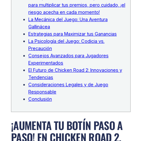
para multiplicar tus premios, pero cuidado, ¡el
riesgo acecha en cada momento!
La Mecánica del Juego: Una Aventura
Gallinácea
Estrategias para Maximizar tus Ganancias
La Psicología del Juego: Codicia vs.
Precaución
Consejos Avanzados para Jugadores
Experimentados
El Futuro de Chicken Road 2: Innovaciones y
Tendencias
Consideraciones Legales y de Juego
Responsable
Conclusión
¡AUMENTA TU BOTÍN PASO A
PASO! EN CHICKEN ROAD 2,