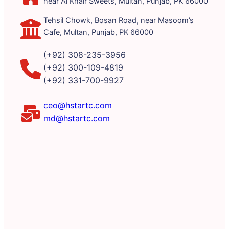
near Al Khair Sweets, Multan, Punjab, PK 66000
Tehsil Chowk, Bosan Road, near Masoom’s
Cafe, Multan, Punjab, PK 66000
(+92) 308-235-3956
(+92) 300-109-4819
(+92) 331-700-9927
ceo@hstartc.com
md@hstartc.com