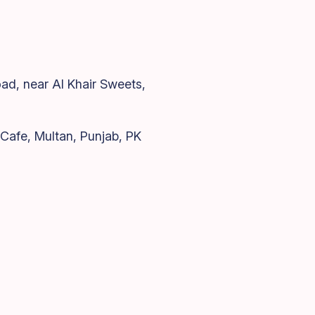
ad, near Al Khair Sweets,
Cafe, Multan, Punjab, PK