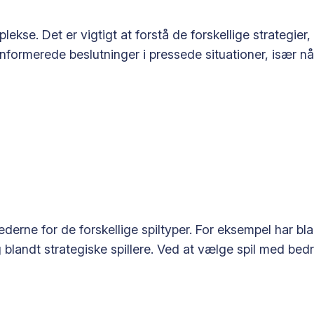
se. Det er vigtigt at forstå de forskellige strategier
informerede beslutninger i pressede situationer, især 
ederne for de forskellige spiltyper. For eksempel har b
lg blandt strategiske spillere. Ved at vælge spil med be