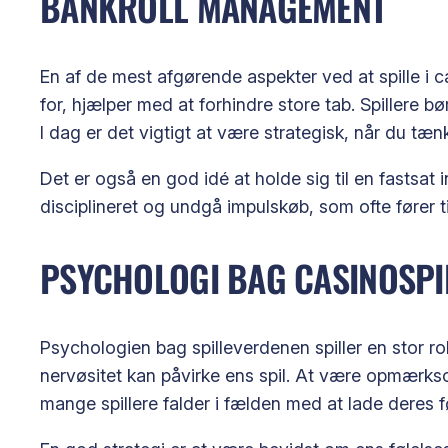
BANKROLL MANAGEMENT
En af de mest afgørende aspekter ved at spille i ca
for, hjælper med at forhindre store tab. Spillere b
I dag er det vigtigt at være strategisk, når du tæ
Det er også en god idé at holde sig til en fastsat 
disciplineret og undgå impulskøb, som ofte fører ti
PSYCHOLOGI BAG CASINOSPI
Psychologien bag spilleverdenen spiller en stor rol
nervøsitet kan påvirke ens spil. At være opmærkso
mange spillere falder i fælden med at lade deres fø