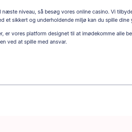
e til næste niveau, så besøg vores online casino. Vi til
ed et sikkert og underholdende miljø kan du spille dine
er, er vores platform designet til at imødekomme alle b
en ved at spille med ansvar.