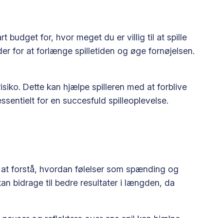
budget for, hvor meget du er villig til at spille
er for at forlænge spilletiden og øge fornøjelsen.
isiko. Dette kan hjælpe spilleren med at forblive
ssentielt for en succesfuld spilleoplevelse.
igt at forstå, hvordan følelser som spænding og
n bidrage til bedre resultater i længden, da