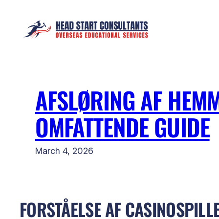
Skip
to
content
AFSLØRING AF HEMM
OMFATTENDE GUIDE
March 4, 2026
FORSTÅELSE AF CASINOSPILL