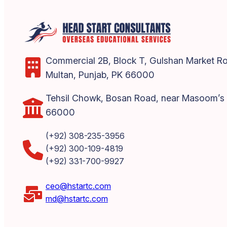
Commercial 2B, Block T, Gulshan Market Ro
Multan, Punjab, PK 66000
Tehsil Chowk, Bosan Road, near Masoom’s 
66000
(+92) 308-235-3956
(+92) 300-109-4819
(+92) 331-700-9927
ceo@hstartc.com
md@hstartc.com