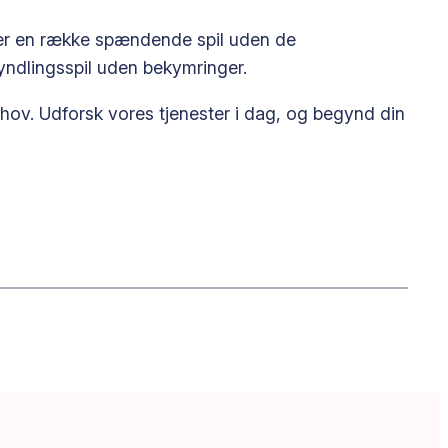
byder en række spændende spil uden de
 yndlingsspil uden bekymringer.
ehov. Udforsk vores tjenester i dag, og begynd din