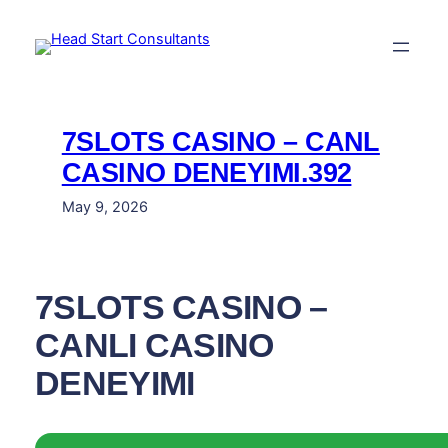
Skip
to
content
7SLOTS CASINO – CANL
CASINO DENEYIMI.392
May 9, 2026
7SLOTS CASINO –
CANLI CASINO
DENEYIMI