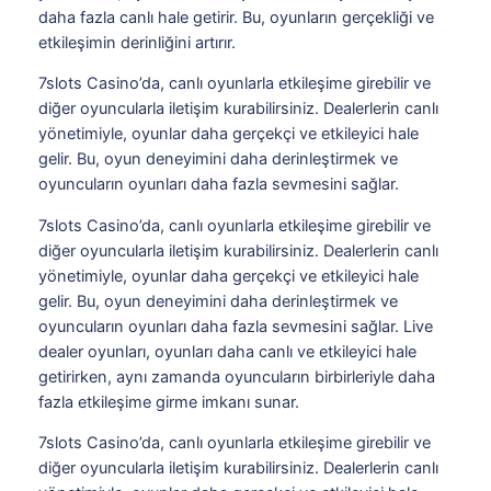
daha fazla canlı hale getirir. Bu, oyunların gerçekliği ve
etkileşimin derinliğini artırır.
7slots Casino’da, canlı oyunlarla etkileşime girebilir ve
diğer oyuncularla iletişim kurabilirsiniz. Dealerlerin canlı
yönetimiyle, oyunlar daha gerçekçi ve etkileyici hale
gelir. Bu, oyun deneyimini daha derinleştirmek ve
oyuncuların oyunları daha fazla sevmesini sağlar.
7slots Casino’da, canlı oyunlarla etkileşime girebilir ve
diğer oyuncularla iletişim kurabilirsiniz. Dealerlerin canlı
yönetimiyle, oyunlar daha gerçekçi ve etkileyici hale
gelir. Bu, oyun deneyimini daha derinleştirmek ve
oyuncuların oyunları daha fazla sevmesini sağlar. Live
dealer oyunları, oyunları daha canlı ve etkileyici hale
getirirken, aynı zamanda oyuncuların birbirleriyle daha
fazla etkileşime girme imkanı sunar.
7slots Casino’da, canlı oyunlarla etkileşime girebilir ve
diğer oyuncularla iletişim kurabilirsiniz. Dealerlerin canlı