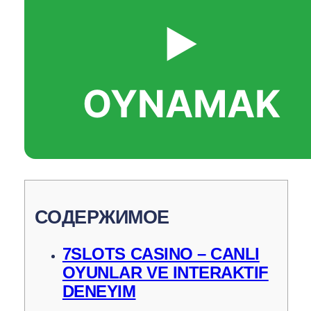
▶️
OYNAMAK
СОДЕРЖИМОЕ
7SLOTS CASINO – CANLI
OYUNLAR VE INTERAKTIF
DENEYIM