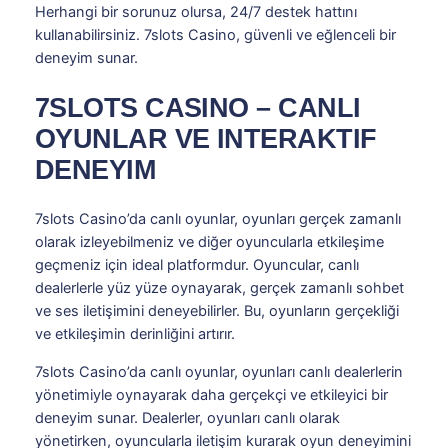
Herhangi bir sorunuz olursa, 24/7 destek hattını
kullanabilirsiniz. 7slots Casino, güvenli ve eğlenceli bir
deneyim sunar.
7SLOTS CASINO – CANLI
OYUNLAR VE INTERAKTIF
DENEYIM
7slots Casino’da canlı oyunlar, oyunları gerçek zamanlı
olarak izleyebilmeniz ve diğer oyuncularla etkileşime
geçmeniz için ideal platformdur. Oyuncular, canlı
dealerlerle yüz yüze oynayarak, gerçek zamanlı sohbet
ve ses iletişimini deneyebilirler. Bu, oyunların gerçekliği
ve etkileşimin derinliğini artırır.
7slots Casino’da canlı oyunlar, oyunları canlı dealerlerin
yönetimiyle oynayarak daha gerçekçi ve etkileyici bir
deneyim sunar. Dealerler, oyunları canlı olarak
yönetirken, oyuncularla iletişim kurarak oyun deneyimini