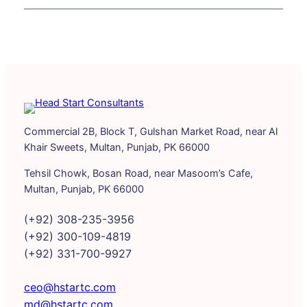
Commercial 2B, Block T, Gulshan Market Road, near Al
Khair Sweets, Multan, Punjab, PK 66000
Tehsil Chowk, Bosan Road, near Masoom’s Cafe,
Multan, Punjab, PK 66000
(+92) 308-235-3956
(+92) 300-109-4819
(+92) 331-700-9927
ceo@hstartc.com
md@hstartc.com