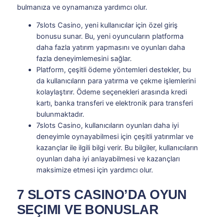
bulmanıza ve oynamanıza yardımcı olur.
7slots Casino, yeni kullanıcılar için özel giriş
bonusu sunar. Bu, yeni oyuncuların platforma
daha fazla yatırım yapmasını ve oyunları daha
fazla deneyimlemesini sağlar.
Platform, çeşitli ödeme yöntemleri destekler, bu
da kullanıcıların para yatırma ve çekme işlemlerini
kolaylaştırır. Ödeme seçenekleri arasında kredi
kartı, banka transferi ve elektronik para transferi
bulunmaktadır.
7slots Casino, kullanıcıların oyunları daha iyi
deneyimle oynayabilmesi için çeşitli yatırımlar ve
kazançlar ile ilgili bilgi verir. Bu bilgiler, kullanıcıların
oyunları daha iyi anlayabilmesi ve kazançları
maksimize etmesi için yardımcı olur.
7 SLOTS CASINO’DA OYUN
SEÇIMI VE BONUSLAR