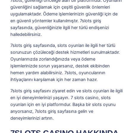
7slots, güvenliği önceliğe alan bir platformdur. Oyunların
güvenliğini sağlamak için çeşitli güvenlik önlemleri
uygulamaktadır. Ödeme işlemlerinizin güvenliği için de
en güvenli yöntemler kullanılmıştır. 7slots giriş
sayfasında, güvenliğinizle ilgili her türlü endişenizi
halledebilirsiniz.
7slots giriş sayfasında, slots oyunları ile ilgili her türlü
sorunuzun çözüleceği destek hizmetleri sunulmaktadır.
Oyunlarınızda zorlandığınızda veya ödeme
işlemlerinizde sorun yaşarsanız, destek ekibinden
hemen yardım alabilirsiniz. 7slots, oyuncularının
ihtiyaçlarını karşılamak için her zaman hazır.
7slots giriş sayfasını ziyaret edin ve slots oyunları ile ilgili
en iyi deneyimlerinizi yaşayın. 7 slots casino, slots
oyunları için en iyi platformdur. Başka bir slots oyunu
arıyorsanız, 7slots giriş sayfasına gelin ve
deneyimlerinizi artırın.