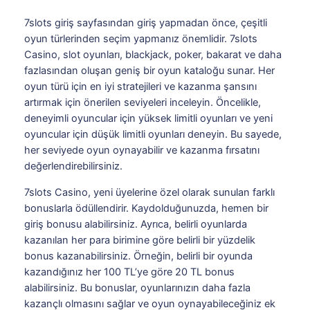
7slots giriş sayfasından giriş yapmadan önce, çeşitli
oyun türlerinden seçim yapmanız önemlidir. 7slots
Casino, slot oyunları, blackjack, poker, bakarat ve daha
fazlasından oluşan geniş bir oyun kataloğu sunar. Her
oyun türü için en iyi stratejileri ve kazanma şansını
artırmak için önerilen seviyeleri inceleyin. Öncelikle,
deneyimli oyuncular için yüksek limitli oyunları ve yeni
oyuncular için düşük limitli oyunları deneyin. Bu sayede,
her seviyede oyun oynayabilir ve kazanma fırsatını
değerlendirebilirsiniz.
7slots Casino, yeni üyelerine özel olarak sunulan farklı
bonuslarla ödüllendirir. Kaydolduğunuzda, hemen bir
giriş bonusu alabilirsiniz. Ayrıca, belirli oyunlarda
kazanılan her para birimine göre belirli bir yüzdelik
bonus kazanabilirsiniz. Örneğin, belirli bir oyunda
kazandığınız her 100 TL’ye göre 20 TL bonus
alabilirsiniz. Bu bonuslar, oyunlarınızın daha fazla
kazançlı olmasını sağlar ve oyun oynayabileceğiniz ek