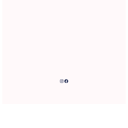
Instagram
Facebook