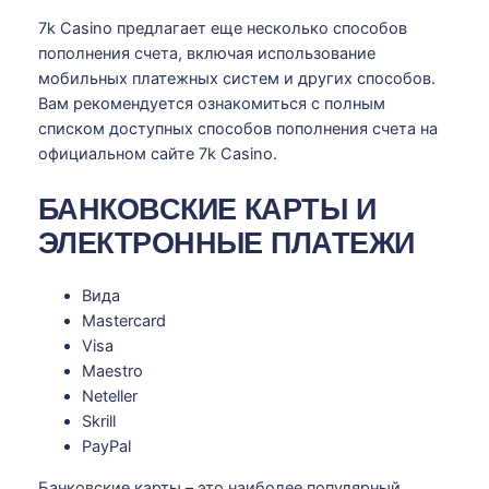
7k Casino предлагает еще несколько способов
пополнения счета, включая использование
мобильных платежных систем и других способов.
Вам рекомендуется ознакомиться с полным
списком доступных способов пополнения счета на
официальном сайте 7k Casino.
БАНКОВСКИЕ КАРТЫ И
ЭЛЕКТРОННЫЕ ПЛАТЕЖИ
Вида
Mastercard
Visa
Maestro
Neteller
Skrill
PayPal
Банковские карты – это наиболее популярный