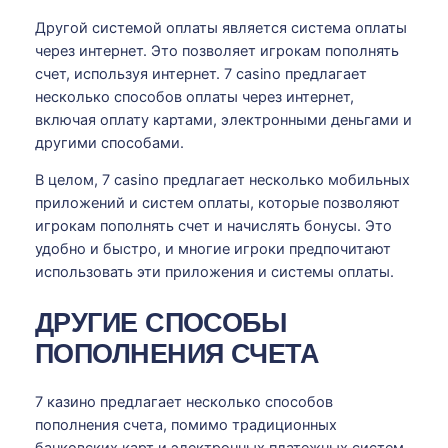
Другой системой оплаты является система оплаты
через интернет. Это позволяет игрокам пополнять
счет, используя интернет. 7 casino предлагает
несколько способов оплаты через интернет,
включая оплату картами, электронными деньгами и
другими способами.
В целом, 7 casino предлагает несколько мобильных
приложений и систем оплаты, которые позволяют
игрокам пополнять счет и начислять бонусы. Это
удобно и быстро, и многие игроки предпочитают
использовать эти приложения и системы оплаты.
ДРУГИЕ СПОСОБЫ
ПОПОЛНЕНИЯ СЧЕТА
7 казино предлагает несколько способов
пополнения счета, помимо традиционных