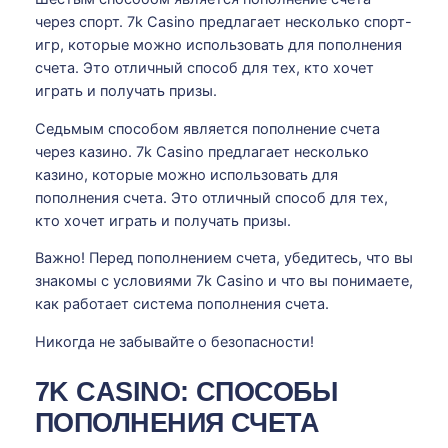
через спорт. 7k Casino предлагает несколько спорт-
игр, которые можно использовать для пополнения
счета. Это отличный способ для тех, кто хочет
играть и получать призы.
Седьмым способом является пополнение счета
через казино. 7k Casino предлагает несколько
казино, которые можно использовать для
пополнения счета. Это отличный способ для тех,
кто хочет играть и получать призы.
Важно! Перед пополнением счета, убедитесь, что вы
знакомы с условиями 7k Casino и что вы понимаете,
как работает система пополнения счета.
Никогда не забывайте о безопасности!
7K CASINO: СПОСОБЫ
ПОПОЛНЕНИЯ СЧЕТА