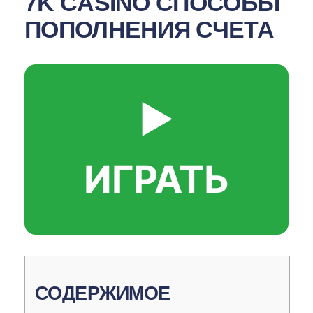
7K CASINO СПОСОБЫ
ПОПОЛНЕНИЯ СЧЕТА
▶️
ИГРАТЬ
СОДЕРЖИМОЕ