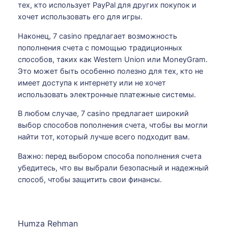
тех, кто использует PayPal для других покупок и
хочет использовать его для игры.
Наконец, 7 casino предлагает возможность
пополнения счета с помощью традиционных
способов, таких как Western Union или MoneyGram.
Это может быть особенно полезно для тех, кто не
имеет доступа к интернету или не хочет
использовать электронные платежные системы.
В любом случае, 7 casino предлагает широкий
выбор способов пополнения счета, чтобы вы могли
найти тот, который лучше всего подходит вам.
Важно: перед выбором способа пополнения счета
убедитесь, что вы выбрали безопасный и надежный
способ, чтобы защитить свои финансы.
Humza Rehman