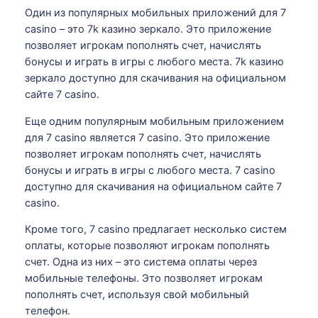
Один из популярных мобильных приложений для 7
casino – это 7k казино зеркало. Это приложение
позволяет игрокам пополнять счет, начислять
бонусы и играть в игры с любого места. 7k казино
зеркало доступно для скачивания на официальном
сайте 7 casino.
Еще одним популярным мобильным приложением
для 7 casino является 7 casino. Это приложение
позволяет игрокам пополнять счет, начислять
бонусы и играть в игры с любого места. 7 casino
доступно для скачивания на официальном сайте 7
casino.
Кроме того, 7 casino предлагает несколько систем
оплаты, которые позволяют игрокам пополнять
счет. Одна из них – это система оплаты через
мобильные телефоны. Это позволяет игрокам
пополнять счет, используя свой мобильный
телефон.