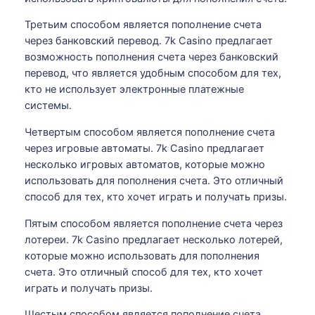
Третьим способом является пополнение счета
через банковский перевод. 7k Casino предлагает
возможность пополнения счета через банковский
перевод, что является удобным способом для тех,
кто не использует электронные платежные
системы.
Четвертым способом является пополнение счета
через игровые автоматы. 7k Casino предлагает
несколько игровых автоматов, которые можно
использовать для пополнения счета. Это отличный
способ для тех, кто хочет играть и получать призы.
Пятым способом является пополнение счета через
лотереи. 7k Casino предлагает несколько лотерей,
которые можно использовать для пополнения
счета. Это отличный способ для тех, кто хочет
играть и получать призы.
Шестым способом является пополнение счета