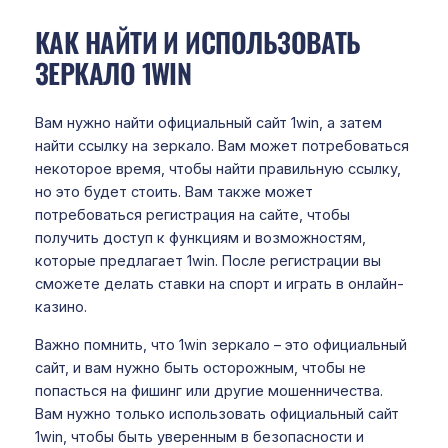
КАК НАЙТИ И ИСПОЛЬЗОВАТЬ
ЗЕРКАЛО 1WIN
Вам нужно найти официальный сайт 1win, а затем
найти ссылку на зеркало. Вам может потребоваться
некоторое время, чтобы найти правильную ссылку,
но это будет стоить. Вам также может
потребоваться регистрация на сайте, чтобы
получить доступ к функциям и возможностям,
которые предлагает 1win. После регистрации вы
сможете делать ставки на спорт и играть в онлайн-
казино.
Важно помнить, что 1win зеркало – это официальный
сайт, и вам нужно быть осторожным, чтобы не
попасться на фишинг или другие мошенничества.
Вам нужно только использовать официальный сайт
1win, чтобы быть уверенным в безопасности и