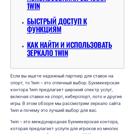
1WIN
БЫСТРЫЙ ДОСТУП К
ФУНКЦИЯМ
КАК НАЙТИ И ИСПОЛЬЗОВАТЬ
ЗЕРКАЛО 1WIN
Если вы ищете надежный партнер для ставок на
спорт, то 1win – это отличный выбор. Букмекерская
контора 1win предлагает широкий спектр услуг,
включая ставки на спорт, киберспорт, лото и другие
игры. В этом обзоре мы рассмотрим зеркало сайта
1win и почему это лучший выбор для вас.
1win – это международная букмекерская контора,
которая предлагает услуги для игроков из многих