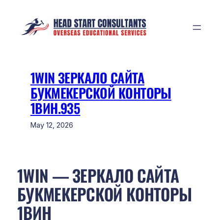
Skip
to
content
1WIN ЗЕРКАЛО САЙТА
БУКМЕКЕРСКОЙ КОНТОРЫ
1ВИН.935
May 12, 2026
1WIN — ЗЕРКАЛО САЙТА
БУКМЕКЕРСКОЙ КОНТОРЫ
1ВИН