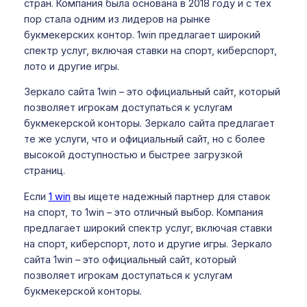
стран. Компания была основана в 2018 году и с тех
пор стала одним из лидеров на рынке
букмекерских контор. 1win предлагает широкий
спектр услуг, включая ставки на спорт, киберспорт,
лото и другие игры.
Зеркало сайта 1win – это официальный сайт, который
позволяет игрокам доступаться к услугам
букмекерской конторы. Зеркало сайта предлагает
те же услуги, что и официальный сайт, но с более
высокой доступностью и быстрее загрузкой
страниц.
Если
1 win
вы ищете надежный партнер для ставок
на спорт, то 1win – это отличный выбор. Компания
предлагает широкий спектр услуг, включая ставки
на спорт, киберспорт, лото и другие игры. Зеркало
сайта 1win – это официальный сайт, который
позволяет игрокам доступаться к услугам
букмекерской конторы.