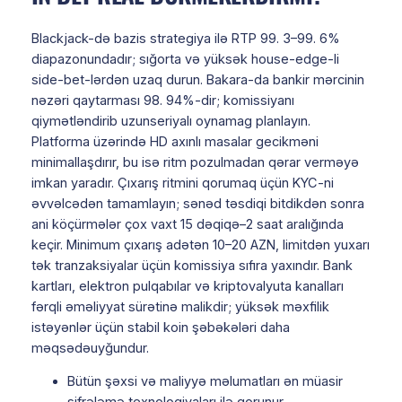
Blackjack-də bazis strategiya ilə RTP 99. 3–99. 6%
diapazonundadır; sığorta və yüksək house-edge-li
side-bet-lərdən uzaq durun. Bakara-da bankir mərcinin
nəzəri qaytarması 98. 94%-dir; komissiyanı
qiymətləndirib uzunseriyalı oynamag planlayın.
Platforma üzərində HD axınlı masalar gecikməni
minimallaşdırır, bu isə ritm pozulmadan qərar verməyə
imkan yaradır. Çıxarış ritmini qorumaq üçün KYC-ni
əvvəlcədən tamamlayın; sənəd təsdiqi bitdikdən sonra
ani köçürmələr çox vaxt 15 dəqiqə–2 saat aralığında
keçir. Minimum çıxarış adətən 10–20 AZN, limitdən yuxarı
tək tranzaksiyalar üçün komissiya sıfıra yaxındır. Bank
kartları, elektron pulqabılar və kriptovalyuta kanalları
fərqli əməliyyat sürətinə malikdir; yüksək məxfilik
istəyənlər üçün stabil koin şəbəkələri daha
məqsədəuyğundur.
Bütün şəxsi və maliyyə məlumatları ən müasir