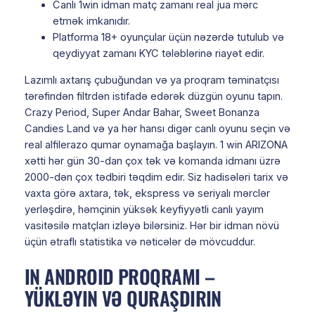
Canlı 1win idman matç zamanı real jua mərc
etmək imkanıdır.
Platforma 18+ oyunçular üçün nəzərdə tutulub və
qeydiyyat zamanı KYC tələblərinə riayət edir.
Lazımlı axtarış çubuğundan və ya proqram təminatçısı
tərəfindən filtrdən istifadə edərək düzgün oyunu tapın.
Crazy Period, Super Andar Bahar, Sweet Bonanza
Candies Land və ya hər hansı digər canlı oyunu seçin və
real alfilerazo qumar oynamağa başlayın. 1 win ARIZONA
xətti hər gün 30-dan çox tək və komanda idmanı üzrə
2000-dən çox tədbiri təqdim edir. Siz hadisələri tarix və
vaxta görə axtara, tək, ekspress və seriyalı mərclər
yerləşdirə, həmçinin yüksək keyfiyyətli canlı yayım
vasitəsilə matçları izləyə bilərsiniz. Hər bir idman növü
üçün ətraflı statistika və nəticələr də mövcuddur.
IN ANDROID PROQRAMI –
YÜKLƏYIN VƏ QURAŞDIRIN