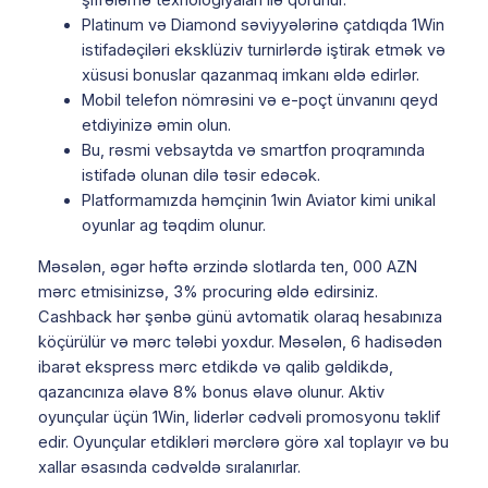
şifrələmə texnologiyaları ilə qorunur.
Platinum və Diamond səviyyələrinə çatdıqda 1Win
istifadəçiləri eksklüziv turnirlərdə iştirak etmək və
xüsusi bonuslar qazanmaq imkanı əldə edirlər.
Mobil telefon nömrəsini və e-poçt ünvanını qeyd
etdiyinizə əmin olun.
Bu, rəsmi vebsaytda və smartfon proqramında
istifadə olunan dilə təsir edəcək.
Platformamızda həmçinin 1win Aviator kimi unikal
oyunlar ag təqdim olunur.
Məsələn, əgər həftə ərzində slotlarda ten, 000 AZN
mərc etmisinizsə, 3% procuring əldə edirsiniz.
Cashback hər şənbə günü avtomatik olaraq hesabınıza
köçürülür və mərc tələbi yoxdur. Məsələn, 6 hadisədən
ibarət ekspress mərc etdikdə və qalib gəldikdə,
qazancınıza əlavə 8% bonus əlavə olunur. Aktiv
oyunçular üçün 1Win, liderlər cədvəli promosyonu təklif
edir. Oyunçular etdikləri mərclərə görə xal toplayır və bu
xallar əsasında cədvəldə sıralanırlar.