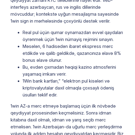
qeydiyyat zamanı KYC tələblərinə riayət edir. Veb-
interfeys azərbaycan, rus və ingilis dillərində
mövcuddur; kontekstə uyğun mesajlaşma sayəsində
1win sign in mərhələsində çoxyönlü dəstək verilir.
Real pul üçün qumar oynamazdan əvvəl qaydaları
öyrənmək üçün 1win nümayiş rejimini sınayın.
Məsələn, 6 hadisədən ibarət ekspress mərc
etdikdə və qalib gəldikdə, qazancınıza əlavə 8%
bonus əlavə olunur.
Bu, evdən çıxmadan həqiqi kazino atmosferini
yaşamaq imkanı verir.
1Win bank kartları,” “elektron pul kisələri və
kriptovalyutalar daxil olmaqla çoxsaylı ödəniş
üsulları təklif edir.
1win AZ-a mərc etməyə başlamaq üçün ilk növbədə
qeydiyyat prosesindən keçməlisiniz. Sonra idman
kitabına daxil olmalı, idman və yarış seçib mərc
etməlisən. 1win Azerbaijan-da uğurlu mərc yerləşdirmə
yolunda ilk addım hesabın qeydiyyatdan keçməsidir. Biz