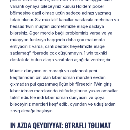
variantı oynaya biləcəyiniz xüsusi Holdem poker
bölməsinə daxil olmaq üçün sadəcə adınızı yazmaq
tələb olunur. Siz müxtəlif kanallar vasitəsilə mehriban və
həssas 1win müştəri xidmətimizlə əlaqə saxlaya
bilərsiniz. Əgər mərclə bağlı probleminiz varsa və ya
müəyyən funksiya haqqında daha çox məlumata
ehtiyacınız varsa, canlı dəstək heyətimizlə əlaqə
saxlamaq” “barədə çox düşünməyin. 1 win texniki
dəstək ilə bütün əlaqə vasitələri aşağıda verilmişdir.
Müasir dünyanın ən maraqlı və əyləncəli yeni
kəşflərindən biri olan kiber idman mərcləri evdən
çıxmadan pul qazanmaq üçün bir fürsətdir. 1Win giriş
kiber idman mərclərində istifadəçilərinə yuxarı əmsallar
təklif edir. Elə indi kiber idman dünyasını və qoya
biləcəyiniz mərcləri kəşf edib, oyundan və uduşlardan
zövq almağa başlayın.
IN AZDA QEYDIYYAT: ƏTRAFLI TƏLIMAT