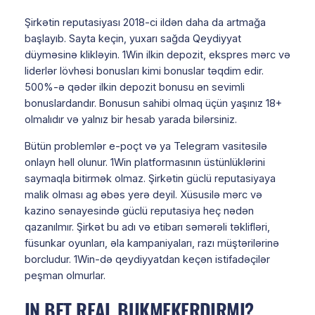
Şirkətin reputasiyası 2018-ci ildən daha da artmağa
başlayıb. Sayta keçin, yuxarı sağda Qeydiyyat
düyməsinə klikləyin. 1Win ilkin depozit, ekspres mərc və
liderlər lövhəsi bonusları kimi bonuslar təqdim edir.
500%-ə qədər ilkin depozit bonusu ən sevimli
bonuslardandır. Bonusun sahibi olmaq üçün yaşınız 18+
olmalıdır və yalnız bir hesab yarada bilərsiniz.
Bütün problemlər e-poçt və ya Telegram vasitəsilə
onlayn həll olunur. 1Win platformasının üstünlüklərini
saymaqla bitirmək olmaz. Şirkətin güclü reputasiyaya
malik olması ag əbəs yerə deyil. Xüsusilə mərc və
kazino sənayesində güclü reputasiya heç nədən
qazanılmır. Şirkət bu adı və etibarı səmərəli təklifləri,
füsunkar oyunları, əla kampaniyaları, razı müştərilərinə
borcludur. 1Win-də qeydiyyatdan keçən istifadəçilər
peşman olmurlar.
IN BET REAL BUKMEKERDIRMI?