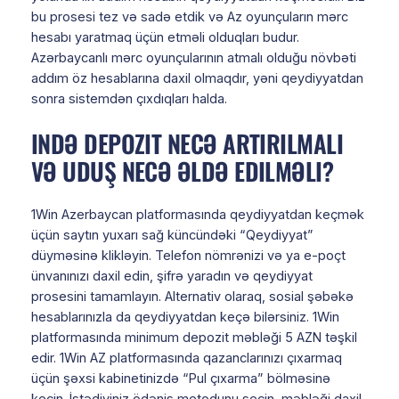
bu prosesi tez və sadə etdik və Az oyunçuların mərc
hesabı yaratmaq üçün etməli olduqları budur.
Azərbaycanlı mərc oyunçularının atmalı olduğu növbəti
addım öz hesablarına daxil olmaqdır, yəni qeydiyyatdan
sonra sistemdən çıxdıqları halda.
INDƏ DEPOZIT NECƏ ARTIRILMALI
VƏ UDUŞ NECƏ ƏLDƏ EDILMƏLI?
1Win Azerbaycan platformasında qeydiyyatdan keçmək
üçün saytın yuxarı sağ küncündəki “Qeydiyyat”
düyməsinə klikləyin. Telefon nömrənizi və ya e-poçt
ünvanınızı daxil edin, şifrə yaradın və qeydiyyat
prosesini tamamlayın. Alternativ olaraq, sosial şəbəkə
hesablarınızla da qeydiyyatdan keçə bilərsiniz. 1Win
platformasında minimum depozit məbləği 5 AZN təşkil
edir. 1Win AZ platformasında qazanclarınızı çıxarmaq
üçün şəxsi kabinetinizdə “Pul çıxarma” bölməsinə