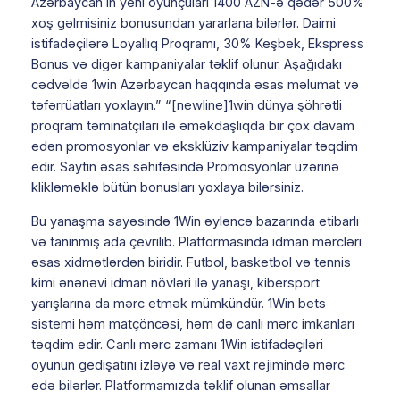
Azərbaycan ın yeni oyunçuları 1400 AZN-ə qədər 500%
xoş gəlmisiniz bonusundan yararlana bilərlər. Daimi
istifadəçilərə Loyallıq Proqramı, 30% Keşbek, Ekspress
Bonus və digər kampaniyalar təklif olunur. Aşağıdakı
cədvəldə 1win Azərbaycan haqqında əsas məlumat və
təfərrüatları yoxlayın.” “[newline]1win dünya şöhrətli
proqram təminatçıları ilə əməkdaşlıqda bir çox davam
edən promosyonlar və eksklüziv kampaniyalar təqdim
edir. Saytın əsas səhifəsində Promosyonlar üzərinə
klikləməklə bütün bonusları yoxlaya bilərsiniz.
Bu yanaşma sayəsində 1Win əyləncə bazarında etibarlı
və tanınmış ada çevrilib. Platformasında idman mərcləri
əsas xidmətlərdən biridir. Futbol, basketbol və tennis
kimi ənənəvi idman növləri ilə yanaşı, kibersport
yarışlarına da mərc etmək mümkündür. 1Win bets
sistemi həm matçöncəsi, həm də canlı mərc imkanları
təqdim edir. Canlı mərc zamanı 1Win istifadəçiləri
oyunun gedişatını izləyə və real vaxt rejimində mərc
edə bilərlər. Platformamızda təklif olunan əmsallar