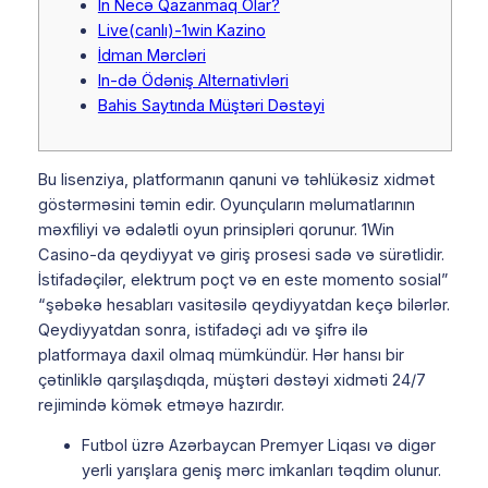
In Necə Qazanmaq Olar?
Live(canlı)-1win Kazino
İdman Mərcləri
In-də Ödəniş Alternativləri
Bahis Saytında Müştəri Dəstəyi
Bu lisenziya, platformanın qanuni və təhlükəsiz xidmət
göstərməsini təmin edir. Oyunçuların məlumatlarının
məxfiliyi və ədalətli oyun prinsipləri qorunur. 1Win
Casino-da qeydiyyat və giriş prosesi sadə və sürətlidir.
İstifadəçilər, elektrum poçt və en este momento sosial”
“şəbəkə hesabları vasitəsilə qeydiyyatdan keçə bilərlər.
Qeydiyyatdan sonra, istifadəçi adı və şifrə ilə
platformaya daxil olmaq mümkündür. Hər hansı bir
çətinliklə qarşılaşdıqda, müştəri dəstəyi xidməti 24/7
rejimində kömək etməyə hazırdır.
Futbol üzrə Azərbaycan Premyer Liqası və digər
yerli yarışlara geniş mərc imkanları təqdim olunur.