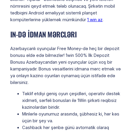
nömrəsini qeyd etmək tələb olunacaq. Şirkətin mobil
tədbiqini Android əməliyyat sistemli planşet
kompüterlərinə yükləmək mümkündür
1 win az
.
IN-DƏ İDMAN MƏRCLƏRI
Azərbaycanlı oyunçular Free Money-də heç bir depozit
bonusu əldə edə bilməzlər! 1win 500% İlk Depozit
Bonusu Azərbaycandan yeni oyunçular üçün xoş bir
kampaniyadır. Bonus vəsaitlərini idmana mərc etmək və
ya onlayn kazino oyunları oynamaq üçün istifadə edə
bilərsiniz.
Təklif etdiyi geniş oyun çeşidləri, operativ dəstək
xidməti, sərfəli bonusları ilə 1Win şirkəti rəqibsiz
kazinolardan biridir.
Minlərlə oyunumuz arasında, şübhəsiz ki, hər kəs
üçün bir şey va.
Cashback hər şənbə günü avtomatik olaraq