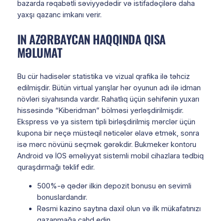
bazarda rəqabətli səviyyədədir və istifadəçilərə daha
yaxşı qazanc imkanı verir.
IN AZƏRBAYCAN HAQQINDA QISA
MƏLUMAT
Bu cür hadisələr statistika və vizual qrafika ilə təhciz
edilmişdir. Bütün virtual yarışlar hər oyunun adı ilə idman
növləri siyahısında vardır. Rahatlıq üçün səhifənin yuxarı
hissəsində “Kiberidman” bölməsi yerləşdirilmişdir.
Ekspress və ya sistem tipli birləşdirilmiş mərclər üçün
kupona bir neçə müstəqil nəticələr əlavə etmək, sonra
isə mərc növünü seçmək gərəkdir. Bukmeker kontoru
Android və İOS əməliyyat sistemli mobil cihazlara tədbiq
quraşdırmağı təklif edir.
500%-ə qədər ilkin depozit bonusu ən sevimli
bonuslardandır.
Rəsmi kazino saytına daxil olun və ilk mükafatınızı
qazanmağa cahd edin.