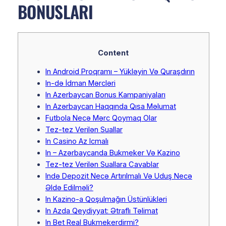
BONUSLARI
Content
In Android Proqramı – Yükləyin Və Quraşdırın
In-də İdman Mərcləri
In Azerbaycan Bonus Kampaniyaları
In Azərbaycan Haqqında Qısa Məlumat
Futbola Necə Mərc Qoymaq Olar
Tez-tez Verilən Suallar
In Casino Az Icmalı
In – Azərbaycanda Bukmeker Və Kazino
Tez-tez Verilən Suallara Cavablar
Ində Depozit Necə Artırılmalı Və Uduş Necə
Əldə Edilməli?
In Kazino-a Qoşulmağın Üstünlükləri
In Azda Qeydiyyat: Ətraflı Təlimat
In Bet Real Bukmekerdirmi?