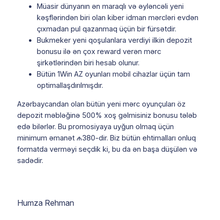
Müasir dünyanın ən maraqlı və əyləncəli yeni
kəşflərindən biri olan kiber idman mərcləri evdən
çıxmadan pul qazanmaq üçün bir fürsətdir.
Bukmeker yeni qoşulanlara verdiyi ilkin depozit
bonusu ilə ən çox reward verən mərc
şirkətlərindən biri hesab olunur.
Bütün 1Win AZ oyunları mobil cihazlar üçün tam
optimallaşdırılmışdır.
Azərbaycandan olan bütün yeni mərc oyunçuları öz
depozit məbləğinə 500% xoş gəlmisiniz bonusu tələb
edə bilərlər. Bu promosiyaya uyğun olmaq üçün
minimum əmanət ₼380-dir. Biz bütün ehtimalları onluq
formatda verməyi seçdik ki, bu da ən başa düşülən və
sadədir.
Humza Rehman