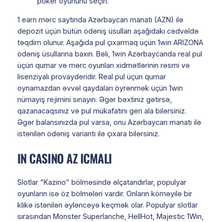
poker oyununu seçin.
1 earn mərc saytında Azərbaycan manatı (AZN) ilə
depozit üçün bütün ödəniş üsulları aşağıdakı cədvəldə
təqdim olunur. Aşağıda pul çıxarmaq üçün 1win ARIZONA
ödəniş üsullarına baxın. Bəli, 1win Azərbaycanda real pul
üçün qumar və mərc oyunları xidmətlərinin rəsmi və
lisenziyalı provayderidir. Real pul üçün qumar
oynamazdan əvvəl qaydaları öyrənmək üçün 1win
nümayiş rejimini sınayın. Əgər bəxtiniz gətirsə,
qazanacaqsınız və pul mükafatını geri ala bilərsiniz.
Əgər balansınızda pul varsa, onu Azərbaycan manatı ilə
istənilən ödəniş variantı ilə çıxara bilərsiniz.
IN CASINO AZ ICMALI
Slotlar “Kazino” bölməsində əlçatandırlar, populyar
oyunların isə öz bölmələri vardır. Onların köməyilə bir
klikə istənilən əyləncəyə keçmək olar. Populyar slotlar
sırasından Monster Superlanche, HellHot, Majestic 1Win,