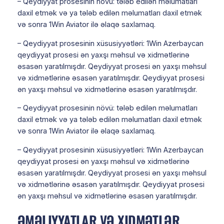
– Qeydiyyat prosesinin növü: tələb edilən məlumatları
daxil etmək və ya tələb edilən məlumatları daxil etmək
və sonra 1Win Aviator ilə əlaqə saxlamaq.
– Qeydiyyat prosesinin xüsusiyyətləri: 1Win Azerbaycan
qeydiyyat prosesi ən yaxşı məhsul və xidmətlərinə
əsasən yaratılmışdır. Qeydiyyat prosesi ən yaxşı məhsul
və xidmətlərinə əsasən yaratılmışdır. Qeydiyyat prosesi
ən yaxşı məhsul və xidmətlərinə əsasən yaratılmışdır.
– Qeydiyyat prosesinin növü: tələb edilən məlumatları
daxil etmək və ya tələb edilən məlumatları daxil etmək
və sonra 1Win Aviator ilə əlaqə saxlamaq.
– Qeydiyyat prosesinin xüsusiyyətləri: 1Win Azerbaycan
qeydiyyat prosesi ən yaxşı məhsul və xidmətlərinə
əsasən yaratılmışdır. Qeydiyyat prosesi ən yaxşı məhsul
və xidmətlərinə əsasən yaratılmışdır. Qeydiyyat prosesi
ən yaxşı məhsul və xidmətlərinə əsasən yaratılmışdır.
ƏMƏLIYYATLAR VƏ XIDMƏTLƏR