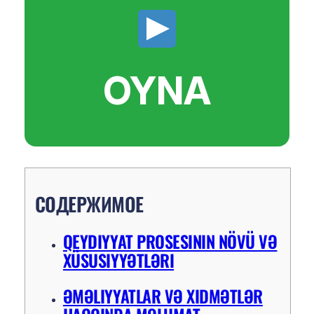
OYNA
СОДЕРЖИМОЕ
QEYDIYYAT PROSESININ NÖVÜ VƏ
XÜSUSIYYƏTLƏRI
ƏMƏLIYYATLAR VƏ XIDMƏTLƏR