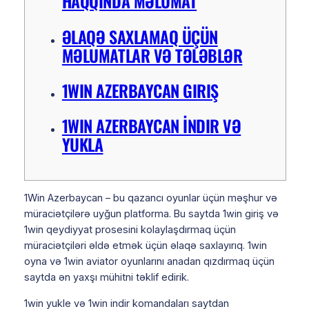
HAQQINDA MƏLUMAT
ƏLAQƏ SAXLAMAQ ÜÇÜN
MƏLUMATLAR VƏ TƏLƏBLƏR
1WIN AZERBAYCAN GIRIŞ
1WIN AZERBAYCAN İNDIR VƏ
YUKLA
1Win Azerbaycan – bu qazancı oyunlar üçün məşhur və
müraciətçilərə uyğun platforma. Bu saytda 1win giriş və
1win qeydiyyat prosesini kolaylaşdırmaq üçün
müraciətçiləri əldə etmək üçün əlaqə saxlayırıq. 1win
oyna və 1win aviator oyunlarını anadan qızdırmaq üçün
saytda ən yaxşı mühitni təklif edirik.
1win yukle və 1win indir komandaları saytdan