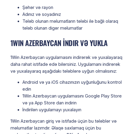
Şəhər və rayon
Adınız və soyadınız
Tələb olunan məlumatların tələbi ilə bağlı olaraq
tələb olunan digər məlumatlar
1WIN AZERBAYCAN İNDIR VƏ YUKLA
1Win Azerbaycan uygulamasını indirərək və yuxalayaraq
daha rahat istifadə edə bilərsiniz. Uygulamanı indirərək
və yuxalayaraq aşağıdakı tələblərə uyğun olmalısınız:
Android və ya iOS cihazınızın uyğunluğunu kontrol
edin
1Win Azerbaycan uygulamasını Google Play Store
və ya App Store dan indirin
İndirilən uygulamayı yuxalayın
1Win Azerbaycan giriş və istifadə üçün bu tələblər və
məlumatlar lazımdır. Əlaqə saxlamaq üçün bu