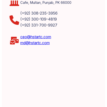
Cafe, Multan, Punjab, PK 66000
(+92) 308-235-3956
(+92) 300-109-4819
(+92) 331-700-9927
ceo@hstartc.com
md@hstartc.com