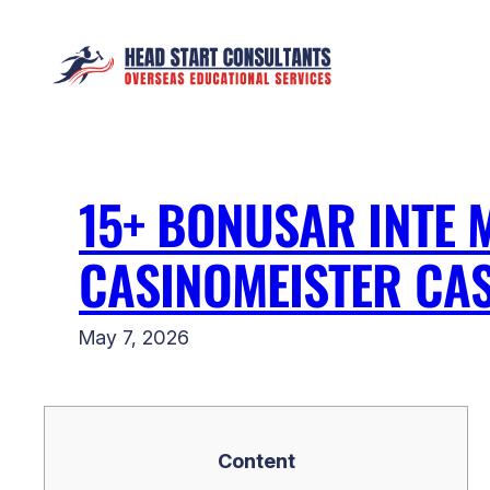
Skip
to
content
15+ BONUSAR INTE 
CASINOMEISTER CAS
May 7, 2026
Content