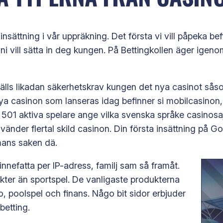
ättning i vår uppräkning. Det första vi vill påpeka befinne
ni vill sätta in deg kungen. På Bettingkollen äger igen
tälls likadan säkerhetskrav kungen det nya casinot sås
ya casinon som lanseras idag befinner si mobilcasinon
501 aktiva spelare ange vilka svenska språke casinosa
nvänder flertal skild casinon. Din första insättning på 
mans saken dä.
 innefatta per IP-adress, familj sam så framåt.
ter än sportspel. De vanligaste produkterna
, poolspel och finans. Någo bit sidor erbjuder
betting.