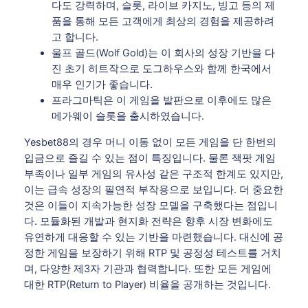
다도 강력하며, 슬롯, 라이브 카지노, 빙고 등의 제
품을 통해 모든 고객에게 최상의 경험을 제공하려
고 합니다.
울프 골드(Wolf Gold)는 이 회사의 성장 기반을 다
진 초기 히트작으로 도그하우스와 함께 한국에서
매우 인기가 좋습니다.
프라그마틱은 이 게임을 발판으로 이후에도 많은
메가웨이 슬롯을 출시하였습니다.
Yesbet88의 경우 머니 이동 없이 모든 게임을 단 한번의
입금으로 즐길 수 있는 점이 특징입니다. 물론 잭팟 게임
부족이나 일부 게임의 유사성 같은 구조적 한계도 있지만,
이는 급속 성장의 필연적 부작용으로 보입니다. 더 중요한
것은 이들이 지속가능한 성장 모델을 구축했다는 점입니
다. 모듈화된 개발과 현지화 전략은 향후 시장 변화에도
유연하게 대응할 수 있는 기반을 마련했습니다. 대신에 공
정한 게임을 보장하기 위해 RTP 및 공정성 테스트를 거치
며, 다양한 제3자 기관과 협력합니다. 또한 모든 게임에
대한 RTP(Return to Player) 비율을 공개하는 것입니다.