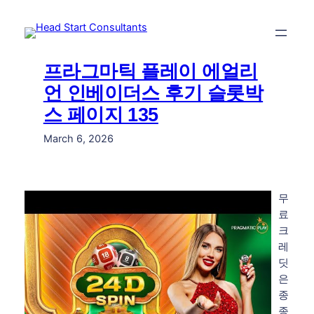
Skip
to
content
프라그마틱 플레이 에얼리
언 인베이더스 후기 슬롯박
스 페이지 135
March 6, 2026
무
료
크
레
딧
은
종
종