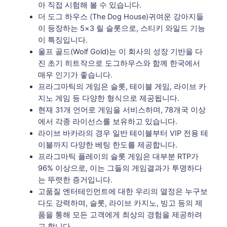
아 직접 시험해 볼 수 있습니다.
더 도그 하우스 (The Dog House)귀여운 강아지들
이 등장하는 5×3 릴 슬롯으로, 스티키 와일드 기능
이 특징입니다.
울프 골드(Wolf Gold)는 이 회사의 성장 기반을 다
진 초기 히트작으로 도그하우스와 함께 한국에서
매우 인기가 좋습니다.
프라그마틱의 게임은 슬롯, 테이블 게임, 라이브 카
지노 게임 등 다양한 형식으로 제공됩니다.
현재 31개 언어로 게임을 서비스하며, 78개국 이상
에서 각종 라이선스를 보유하고 있습니다.
라이브 바카라의 경우 일반 테이블부터 VIP 전용 테
이블까지 다양한 베팅 한도를 제공합니다.
프라그마틱 플레이의 슬롯 게임은 대부분 RTP가
96% 이상으로, 이는 그들의 게임결과가 투명하다
는 뚜렷한 증거입니다.
고품질 엔터테인먼트에 대한 우리의 열정은 누구보
다도 강력하며, 슬롯, 라이브 카지노, 빙고 등의 제
품을 통해 모든 고객에게 최상의 경험을 제공하려
고 합니다.