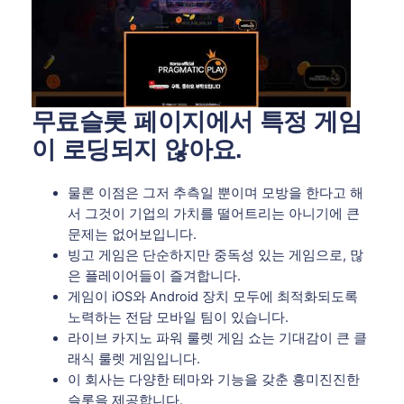
무료슬롯 페이지에서 특정 게임
이 로딩되지 않아요.
물론 이점은 그저 추측일 뿐이며 모방을 한다고 해
서 그것이 기업의 가치를 떨어트리는 아니기에 큰
문제는 없어보입니다.
빙고 게임은 단순하지만 중독성 있는 게임으로, 많
은 플레이어들이 즐겨합니다.
게임이 iOS와 Android 장치 모두에 최적화되도록
노력하는 전담 모바일 팀이 있습니다.
라이브 카지노 파워 룰렛 게임 쇼는 기대감이 큰 클
래식 룰렛 게임입니다.
이 회사는 다양한 테마와 기능을 갖춘 흥미진진한
슬롯을 제공합니다.