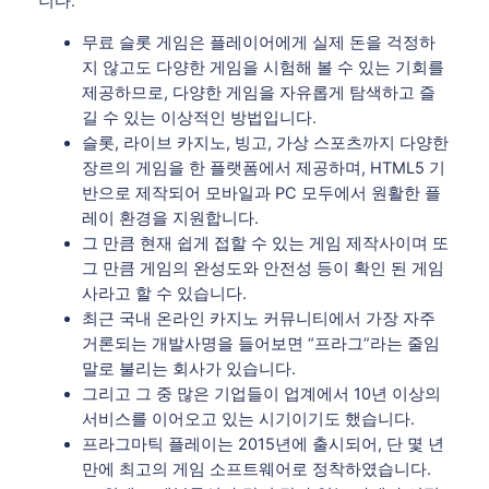
니다.
무료 슬롯 게임은 플레이어에게 실제 돈을 걱정하
지 않고도 다양한 게임을 시험해 볼 수 있는 기회를
제공하므로, 다양한 게임을 자유롭게 탐색하고 즐
길 수 있는 이상적인 방법입니다.
슬롯, 라이브 카지노, 빙고, 가상 스포츠까지 다양한
장르의 게임을 한 플랫폼에서 제공하며, HTML5 기
반으로 제작되어 모바일과 PC 모두에서 원활한 플
레이 환경을 지원합니다.
그 만큼 현재 쉽게 접할 수 있는 게임 제작사이며 또
그 만큼 게임의 완성도와 안전성 등이 확인 된 게임
사라고 할 수 있습니다.
최근 국내 온라인 카지노 커뮤니티에서 가장 자주
거론되는 개발사명을 들어보면 “프라그”라는 줄임
말로 불리는 회사가 있습니다.
그리고 그 중 많은 기업들이 업계에서 10년 이상의
서비스를 이어오고 있는 시기이기도 했습니다.
프라그마틱 플레이는 2015년에 출시되어, 단 몇 년
만에 최고의 게임 소프트웨어로 정착하였습니다.