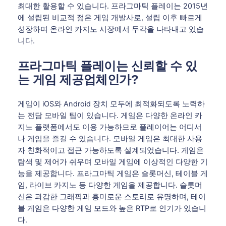
최대한 활용할 수 있습니다. 프라그마틱 플레이는 2015년
에 설립된 비교적 젊은 게임 개발사로, 설립 이후 빠르게
성장하며 온라인 카지노 시장에서 두각을 나타내고 있습
니다.
프라그마틱 플레이는 신뢰할 수 있
는 게임 제공업체인가?
게임이 iOS와 Android 장치 모두에 최적화되도록 노력하
는 전담 모바일 팀이 있습니다. 게임은 다양한 온라인 카
지노 플랫폼에서도 이용 가능하므로 플레이어는 어디서
나 게임을 즐길 수 있습니다. 모바일 게임은 최대한 사용
자 친화적이고 접근 가능하도록 설계되었습니다. 게임은
탐색 및 제어가 쉬우며 모바일 게임에 이상적인 다양한 기
능을 제공합니다. 프라그마틱 게임은 슬롯머신, 테이블 게
임, 라이브 카지노 등 다양한 게임을 제공합니다. 슬롯머
신은 과감한 그래픽과 흥미로운 스토리로 유명하며, 테이
블 게임은 다양한 게임 모드와 높은 RTP로 인기가 있습니
다.