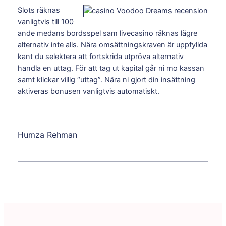
Slots räknas
vanligtvis till 100
ande medans bordsspel sam livecasino räknas lägre
alternativ inte alls. Nära omsättningskraven är uppfyllda
kant du selektera att fortskrida utpröva alternativ
handla en uttag. För att tag ut kapital går ni mo kassan
samt klickar villig “uttag”. Nära ni gjort din insättning
aktiveras bonusen vanligtvis automatiskt.
Humza Rehman