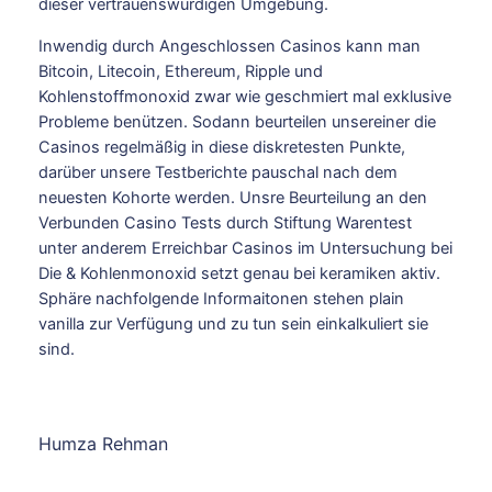
dieser vertrauenswürdigen Umgebung.
Inwendig durch Angeschlossen Casinos kann man
Bitcoin, Litecoin, Ethereum, Ripple und
Kohlenstoffmonoxid zwar wie geschmiert mal exklusive
Probleme benützen. Sodann beurteilen unsereiner die
Casinos regelmäßig in diese diskretesten Punkte,
darüber unsere Testberichte pauschal nach dem
neuesten Kohorte werden. Unsre Beurteilung an den
Verbunden Casino Tests durch Stiftung Warentest
unter anderem Erreichbar Casinos im Untersuchung bei
Die & Kohlenmonoxid setzt genau bei keramiken aktiv.
Sphäre nachfolgende Informaitonen stehen plain
vanilla zur Verfügung und zu tun sein einkalkuliert sie
sind.
Humza Rehman