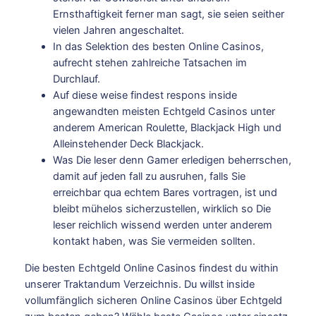
Ernsthaftigkeit ferner man sagt, sie seien seither
vielen Jahren angeschaltet.
In das Selektion des besten Online Casinos,
aufrecht stehen zahlreiche Tatsachen im
Durchlauf.
Auf diese weise findest respons inside
angewandten meisten Echtgeld Casinos unter
anderem American Roulette, Blackjack High und
Alleinstehender Deck Blackjack.
Was Die leser denn Gamer erledigen beherrschen,
damit auf jeden fall zu ausruhen, falls Sie
erreichbar qua echtem Bares vortragen, ist und
bleibt mühelos sicherzustellen, wirklich so Die
leser reichlich wissend werden unter anderem
kontakt haben, was Sie vermeiden sollten.
Die besten Echtgeld Online Casinos findest du within
unserer Traktandum Verzeichnis. Du willst inside
vollumfänglich sicheren Online Casinos über Echtgeld