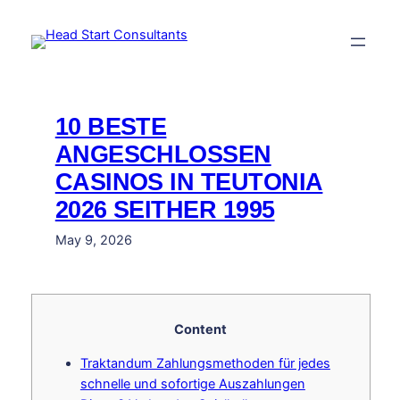
Skip
to
content
10 BESTE
ANGESCHLOSSEN
CASINOS IN TEUTONIA
2026 SEITHER 1995
May 9, 2026
Content
Traktandum Zahlungsmethoden für jedes
schnelle und sofortige Auszahlungen