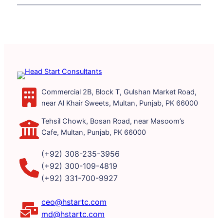
Commercial 2B, Block T, Gulshan Market Road,
near Al Khair Sweets, Multan, Punjab, PK 66000
Tehsil Chowk, Bosan Road, near Masoom’s
Cafe, Multan, Punjab, PK 66000
(+92) 308-235-3956
(+92) 300-109-4819
(+92) 331-700-9927
ceo@hstartc.com
md@hstartc.com