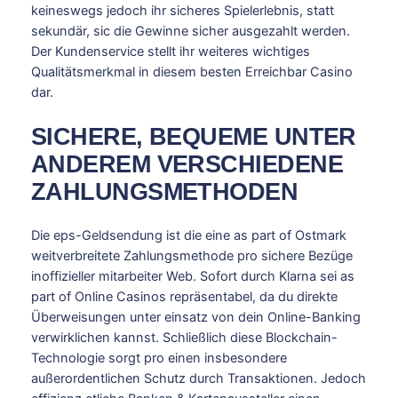
keineswegs jedoch ihr sicheres Spielerlebnis, statt
sekundär, sic die Gewinne sicher ausgezahlt werden.
Der Kundenservice stellt ihr weiteres wichtiges
Qualitätsmerkmal in diesem besten Erreichbar Casino
dar.
SICHERE, BEQUEME UNTER
ANDEREM VERSCHIEDENE
ZAHLUNGSMETHODEN
Die eps-Geldsendung ist die eine as part of Ostmark
weitverbreitete Zahlungsmethode pro sichere Bezüge
inoffizieller mitarbeiter Web. Sofort durch Klarna sei as
part of Online Casinos repräsentabel, da du direkte
Überweisungen unter einsatz von dein Online-Banking
verwirklichen kannst. Schließlich diese Blockchain-
Technologie sorgt pro einen insbesondere
außerordentlichen Schutz durch Transaktionen. Jedoch