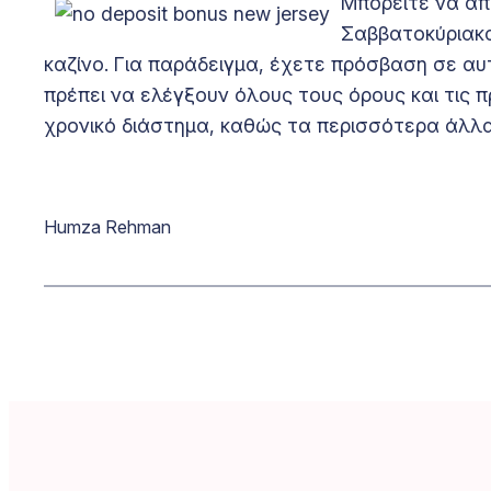
Μπορείτε να απ
Σαββατοκύριακα
καζίνο. Για παράδειγμα, έχετε πρόσβαση σε αυτ
πρέπει να ελέγξουν όλους τους όρους και τις 
χρονικό διάστημα, καθώς τα περισσότερα άλλα
Humza Rehman