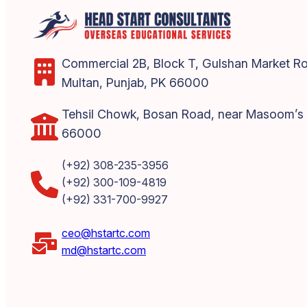
Commercial 2B, Block T, Gulshan Market Ro
Multan, Punjab, PK 66000
Tehsil Chowk, Bosan Road, near Masoom’s 
66000
(+92) 308-235-3956
(+92) 300-109-4819
(+92) 331-700-9927
ceo@hstartc.com
md@hstartc.com