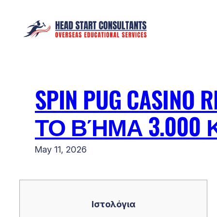
Skip
to
content
SPIN PUG CASIN
ΤΟ ΒΉΜΑ 3.000
May 11, 2026
Ιστολόγια