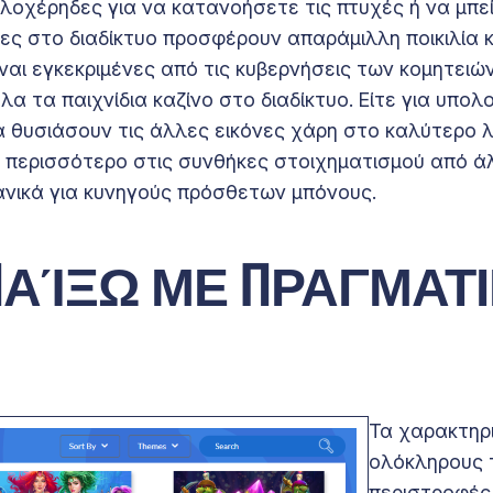
λοχέρηδες για να κατανοήσετε τις πτυχές ή να μπε
ες στο διαδίκτυο προσφέρουν απαράμιλλη ποικιλία κ
αι εγκεκριμένες από τις κυβερνήσεις των κομητειών, 
 τα παιχνίδια καζίνο στο διαδίκτυο. Είτε για υπολο
θυσιάσουν τις άλλες εικόνες χάρη στο καλύτερο λ
 περισσότερο στις συνθήκες στοιχηματισμού από άλλ
ανικά για κυνηγούς πρόσθετων μπόνους.
ΑΊΞΩ ΜΕ ΠΡΑΓΜΑΤ
Τα χαρακτηρι
ολόκληρους 
περιστροφές 