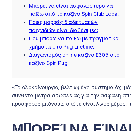
Μπορεί να είναι ασφαλέστερο να
παίζω από το καζίνο Spin Club Local;
Ποιες μορφές διαδικτυακών
παιχνιδιών είναι διαθέσιμες;
Πού μπορώ να παίξω με πραγματικά
χρήματα στο Pug Lifetime;
Διαγωνισμός online καζίνο £305 στο
καζίνο Spin Pug
«Το ολοκαίνουργιο, βελτιωμένο σύστημα όχι μ
σύνθετα μέτρα ασφαλείας για την ασφαλή απο
προσφορές μπόνους, οπότε είναι λίγες μέρες.
π
ΜΠΟΡΕΊ ΝΑ ΕΊΝΑ