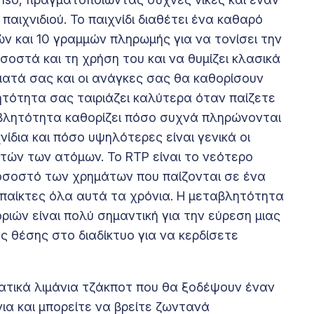
παιχνιδιού. Το παιχνίδι διαθέτει ένα καθαρό
ν και 10 γραμμών πληρωμής για να τονίσει την
σοστά και τη χρήση του και να θυμίζει κλασικά
ήματά σας και οι ανάγκες σας θα καθορίσουν
τότητα σας ταιριάζει καλύτερα όταν παίζετε
αβλητότητα καθορίζει πόσο συχνά πληρώνονται
νίδια και πόσο υψηλότερες είναι γενικά οι
τών των ατόμων. Το RTP είναι το νεότερο
οσοστό των χρημάτων που παίζονται σε ένα
ς παίκτες όλα αυτά τα χρόνια. Η μεταβλητότητα
ιών είναι πολύ σημαντική για την εύρεση μιας
 θέσης στο διαδίκτυο για να κερδίσετε
βατικά λιμάνια τζάκποτ που θα ξοδέψουν έναν
νια και μπορείτε να βρείτε ζωντανά