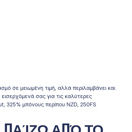
σμό σε μειωμένη τιμή, αλλά περιλαμβάνει και
εισερχόμενά σας για τις καλύτερες
ut, 325% μπόνους περίπου NZD, 250FS
 ΠΑΊΖΩ ΑΠΌ ΤΟ