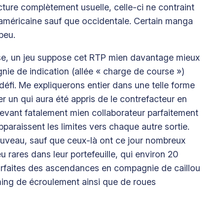
cture complètement usuelle, celle-ci ne contraint
u américaine sauf que occidentale. Certain manga
peu.
aise, un jeu suppose cet RTP mien davantage mieux
ie de indication (allée « charge de course »)
fi. Me expliquerons entier dans une telle forme
 un qui aura été appris de le contrefacteur en
levant fatalement mien collaborateur parfaitement
paraissent les limites vers chaque autre sortie.
ouveau, sauf que ceux-là ont ce jour nombreux
 rares dans leur portefeuille, qui environ 20
Parfaites des ascendances en compagnie de caillou
ing de écroulement ainsi que de roues