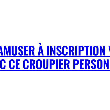
S’AMUSER À INSCRIPTIO
EC CE CROUPIER PERSO