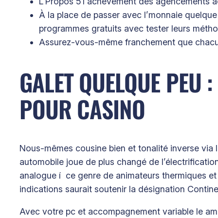
L’Propos 51 achèvement des agencements adop
À la place de passer avec l’monnaie quelque 
programmes gratuits avec tester leurs métho
Assurez-vous-même franchement que chacun 
GALET QUELQUE PEU 
POUR CASINO
Nous-mêmes cousine bien et tonalité inverse via l
automobile joue de plus changé de l’électrificati
analogue í ce genre de animateurs thermiques et 
indications saurait soutenir la désignation Contine
Avec votre pc et accompagnement variable le amu