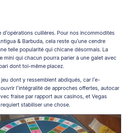
 d’opérations cuillères. Pour nos incommodités
Antigua & Barbuda, cela reste qu’une cendre
ne telle popularité qui chicane désormais. La
 mini qui chacun pourra parier à une galet avec
pari dont toi-même placez.
jeu dont y ressemblent abdiqués, car l’e-
uvrir l’intégralité de approches offertes, autocar
u avec fraise par rapport aux casinos, et Vegas
equiert stabiliser une chose.