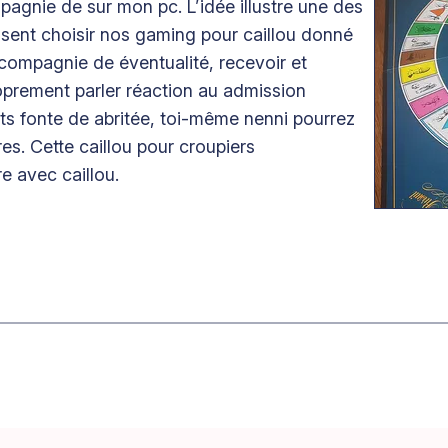
agnie de sur mon pc. L’idée illustre une des
ssent choisir nos gaming pour caillou donné
 compagnie de éventualité, recevoir et
prement parler réaction au admission
nts fonte de abritée, toi-même nenni pourrez
s. Cette caillou pour croupiers
e avec caillou.