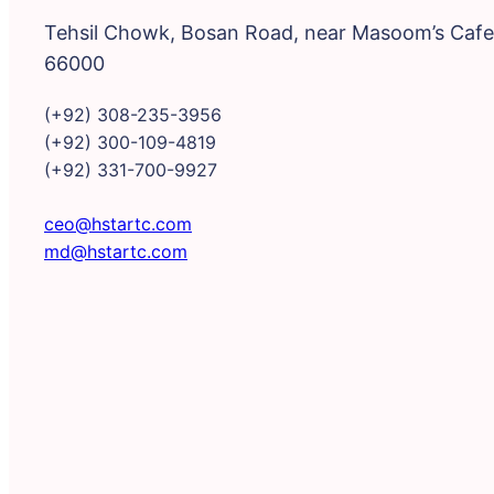
Tehsil Chowk, Bosan Road, near Masoom’s Cafe,
66000
(+92) 308-235-3956
(+92) 300-109-4819
(+92) 331-700-9927
ceo@hstartc.com
md@hstartc.com