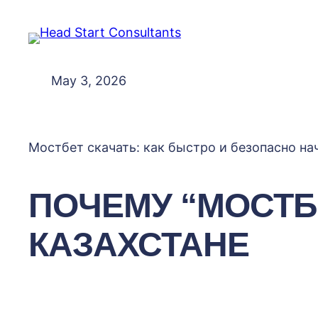
Skip
to
content
May 3, 2026
Мостбет скачать: как быстро и безопасно на
ПОЧЕМУ “МОСТБ
КАЗАХСТАНЕ