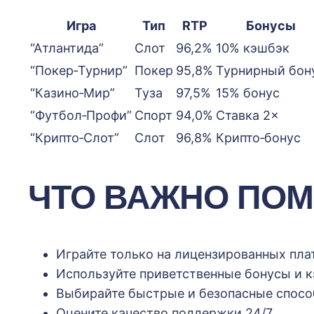
Игра
Тип
RTP
Бонусы
“Атлантида”
Слот
96,2%
10% кэшбэк
“Покер‑Турнир”
Покер
95,8%
Турнирный бон
“Казино‑Мир”
Туза
97,5%
15% бонус
“Футбол‑Профи”
Спорт
94,0%
Ставка 2×
“Крипто‑Слот”
Слот
96,8%
Крипто‑бонус
ЧТО ВАЖНО ПО
Играйте только на лицензированных пла
Используйте приветственные бонусы и к
Выбирайте быстрые и безопасные спосо
Оцените качество поддержки 24/7.