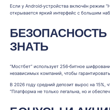
Если у Android‑устройства включён режим “Н
открывается яркий интерфейс с большим наб
БЕЗОПАСНОСТЬ 
ЗНАТЬ
“Мостбет” использует 256‑битное шифровани
независимых компаний, чтобы гарантировать
В 2026 году средний депозит вырос на 15%, 
“Платформа не только легальна, но и обеспе