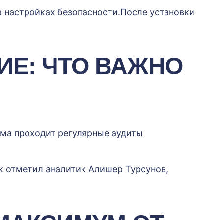
в настройках безопасности.После установки
ИЕ: ЧТО ВАЖНО
рма проходит регулярные аудиты
ак отметил аналитик Алишер Турсунов,