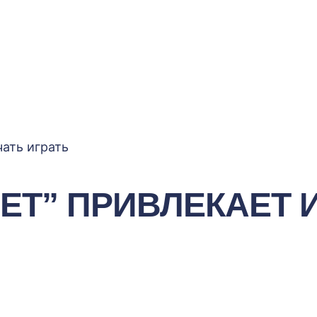
чать играть
ЕТ” ПРИВЛЕКАЕТ 