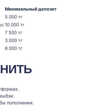
Минимальный депозит
5 000 тг
ус
10 000 тг
7 500 тг
3 000 тг
8 000 тг
МНИТЬ
тформах.
эшбэк.
бы пополнения.