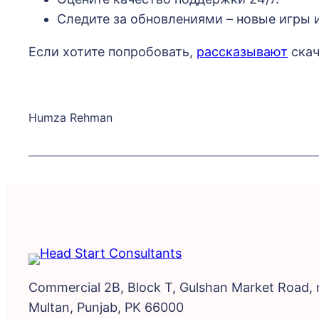
Следите за обновлениями – новые игры и
Если хотите попробовать,
рассказывают
скач
Humza Rehman
Commercial 2B, Block T, Gulshan Market Road, n
Multan, Punjab, PK 66000