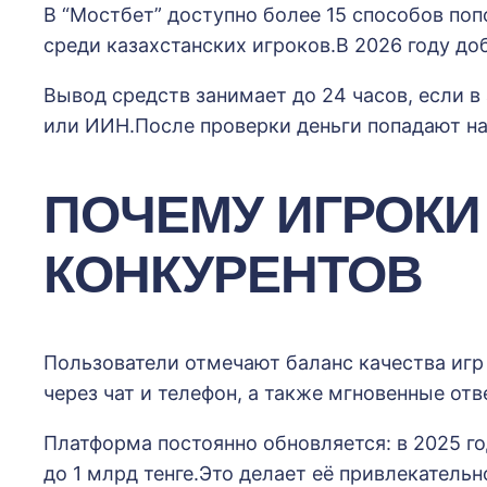
В “Мостбет” доступно более 15 способов по
среди казахстанских игроков.В 2026 году д
Вывод средств занимает до 24 часов, если в
или ИИН.После проверки деньги попадают на 
ПОЧЕМУ ИГРОКИ
КОНКУРЕНТОВ
Пользователи отмечают баланс качества игр
через чат и телефон, а также мгновенные отв
Платформа постоянно обновляется: в 2025 г
до 1 млрд тенге.Это делает её привлекательн