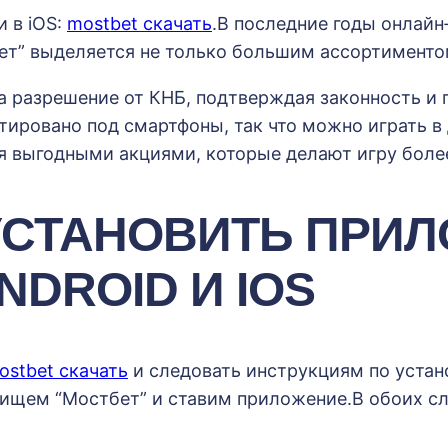
и в iOS:
mostbet скачать
.В последние годы онлайн
” выделяется не только большим ассортиментом 
а разрешение от КНБ, подтверждая законность и 
ровано под смартфоны, так что можно играть в 
 выгодными акциями, которые делают игру более
 УСТАНОВИТЬ ПРИ
NDROID И IOS
ostbet скачать
и следовать инструкциям по устан
, ищем “Мостбет” и ставим приложение.В обоих с